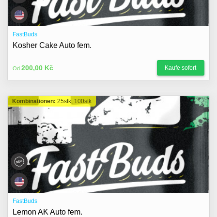
Über uns
Kontakt
FastBuds
Blog
Kosher Cake Auto fem.
200,00 Kč
Kaufe sofort
Od
Kombinationen:
25stk, 100stk
FastBuds
Lemon AK Auto fem.