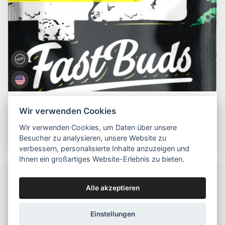
FastBuds
Wir verwenden Cookies
Six Shooter Auto fem.
Wir verwenden Cookies, um Daten über unsere
275,00 Kč
Kaufe sofort
Od
Besucher zu analysieren, unsere Website zu
verbessern, personalisierte Inhalte anzuzeigen und
Ihnen ein großartiges Website-Erlebnis zu bieten.
Kombinationen:
1stk, 3stk, 5stk, 25stk, 100stk, 5+5stk
Alle akzeptieren
Einstellungen