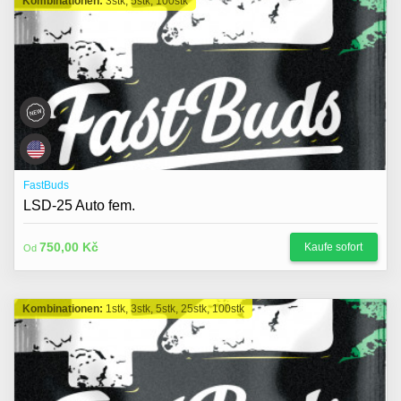
Kombinationen:
3stk, 5stk, 100stk
FastBuds
LSD-25 Auto fem.
750,00 Kč
Kaufe sofort
Od
Kombinationen:
1stk, 3stk, 5stk, 25stk, 100stk