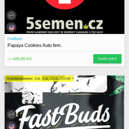
FastBuds
Papaya Cookies Auto fem.
325,00 Kč
Kaufe sofort
Od
Kombinationen:
3stk, 5stk, 25stk, 100stk