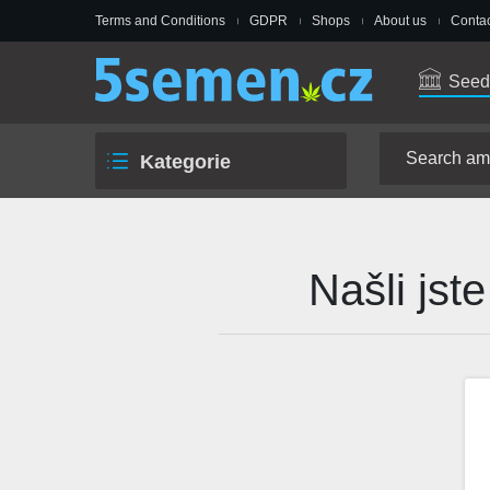
Terms and Conditions
GDPR
Shops
About us
Contac
Seed
Kategorie
Našli jst