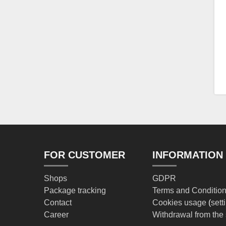
FOR CUSTOMER
INFORMATION
Shops
GDPR
Package tracking
Terms and Conditio
Contact
Cookies usage
(
sett
Career
Withdrawal from the 