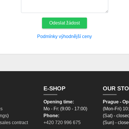
Odeslat žádost
Podmínky výhodnější ceny
E-SHOP
OUR ST
Opening time:
Prague - Op
ns
Mo - Fr: (9:00 - 17:00)
(Mon-Fri) 10
ings
)
Phone:
(Sat) - close
sales contract
+420 720 996 675
(Sun) - clos