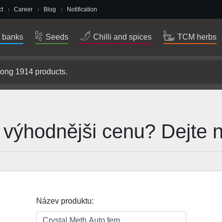
t
Career
Blog
Notification
 banks
Seeds
Chilli and spices
TCM herbs
e výhodnějši cenu? Dejte
Název produktu: