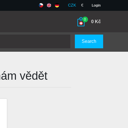
CZK
€
Login
0
0
Kč
Search
 nám vědět