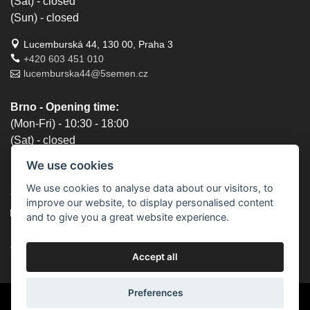
(Sat) - closed
(Sun) - closed
Lucemburská 44, 130 00, Praha 3
+420 603 451 010
lucemburska44@5semen.cz
Brno - Opening time:
(Mon-Fri) - 10:30 - 18:00
(Sat) - closed
(Sun) - closed
We use cookies
Lidická 719/79, 602 00 Brno, Brno-střed-Veveří
We use cookies to analyse data about our visitors, to
+420 777 933 354
improve our website, to display personalised content
brno@5semen.cz
and to give you a great website experience.
We accept online payments:
Accept all
Preferences
© 2010 - 2026 5semen.cz | Content on this site