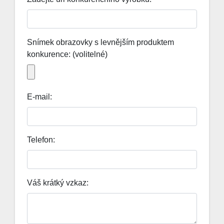
About us
Contact
Snímek obrazovky s levnějším produktem
Blog
konkurence: (volitelné)
E-mail:
Telefon:
Váš krátký vzkaz: