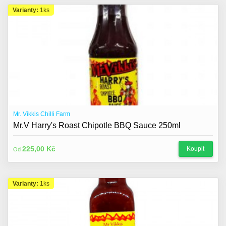
Varianty:
1ks
Mr. Vikkis Chilli Farm
Mr.V Harry's Roast Chipotle BBQ Sauce 250ml
225,00 Kč
Koupit
Od
Varianty:
1ks