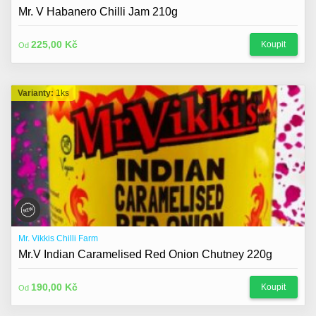
O nás
Mr. V Habanero Chilli Jam 210g
Kontakt
225,00 Kč
Koupit
Od
Blog
Varianty:
1ks
Mr. Vikkis Chilli Farm
Mr.V Indian Caramelised Red Onion Chutney 220g
190,00 Kč
Koupit
Od