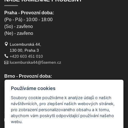
Praha - Provozní doba:
(Po - Pá) - 10:00 - 18:00
(So) - zavřeno
(Ne) - zavřeno
Lucemburská 44,
130 00, Praha 3
+420 603 451 010
lucemburska44@5semen.cz
Brno - Provozní doba:
(Po - Pá) - 10:30 - 18:00
Používáme cookies
(So) - zavřeno
(Ne) - zavřeno
Soubory cookie používáme k analýze údajů o našich
návštěvnících, pro zlepšení našich webových stránek,
Lidická 719/79, 602 00 Brno, Brno-střed-Veveří
pro zobrazení personalizovaného obsahu a k tomu,
+420 777 933 354
abychom vám poskytli odpovídající používání našeho
brno@5semen.cz
webu.