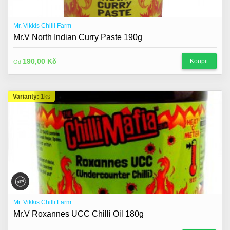
Mr. Vikkis Chilli Farm
Mr.V North Indian Curry Paste 190g
190,00 Kč
Koupit
Od
Varianty:
1ks
Mr. Vikkis Chilli Farm
Mr.V Roxannes UCC Chilli Oil 180g