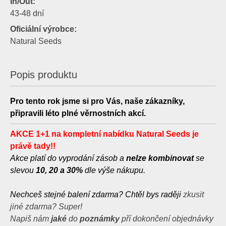
In/Out:
43-48 dní
Oficiální výrobce:
Natural Seeds
Popis produktu
Pro tento rok jsme si pro Vás, naše zákazníky,
připravili léto plné věrnostních akcí.
AKCE 1+1 na kompletní nabídku Natural Seeds je
právě tady
!!
Akce platí do vyprodání zásob a
nelze kombinovat
se
slevou
10, 20 a 30%
dle výše nákupu.
Nechceš stejné balení zdarma? Chtěl bys raději
zkusit
jiné zdarma? Super!
Napiš nám
jaké
do
poznámky
pří dokončení objednávky