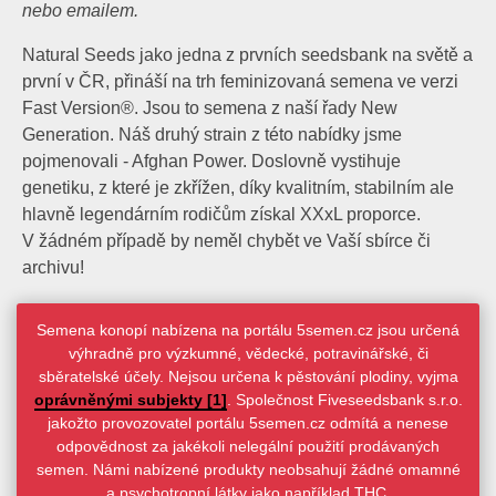
nebo emailem.
Natural Seeds jako jedna z prvních seedsbank na světě a
první v ČR, přináší na trh feminizovaná semena ve verzi
Fast Version®. Jsou to semena z naší řady New
Generation. Náš druhý strain z této nabídky jsme
pojmenovali - Afghan Power. Doslovně vystihuje
genetiku, z které je zkřížen, díky kvalitním, stabilním ale
hlavně legendárním rodičům získal XXxL proporce.
V žádném případě by neměl chybět ve Vaší sbírce či
archivu!
Semena konopí nabízena na portálu 5semen.cz jsou určená
výhradně pro výzkumné, vědecké, potravinářské, či
sběratelské účely. Nejsou určena k pěstování plodiny, vyjma
oprávněnými subjekty [1]
. Společnost Fiveseedsbank s.r.o.
jakožto provozovatel portálu 5semen.cz odmítá a nenese
odpovědnost za jakékoli nelegální použití prodávaných
semen. Námi nabízené produkty neobsahují žádné omamné
a psychotropní látky jako například THC.