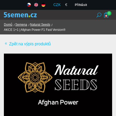
CZK
€
Přihlásit
0
Domů
Semena
Natural Seeds
AKCE 1+1 | Afghan Power F1 Fast Version®
Seedbanky
Zpět na výpis produktů
Semena
Chilli, koření a bylinky
TCM
Obchodní podmínky
GDPR
Obchody