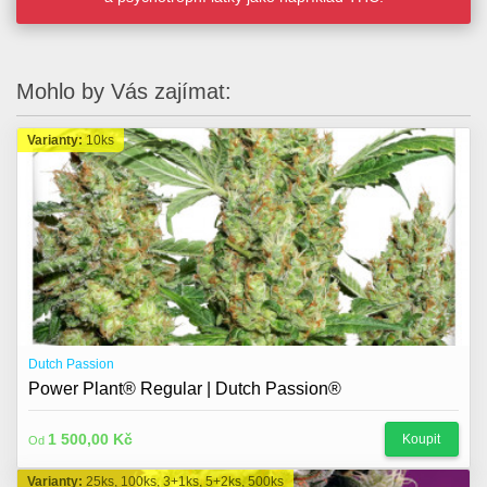
Mohlo by Vás zajímat:
Varianty:
10ks
Dutch Passion
Power Plant® Regular | Dutch Passion®
1 500,00 Kč
Koupit
Od
Varianty:
25ks, 100ks, 3+1ks, 5+2ks, 500ks