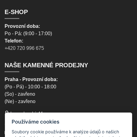
E-SHOP
Provozní doba:
Po - Pá: (9:00 - 17:00)
Telefon:
+420 720 996 675
NAŠE KAMENNÉ PRODEJNY
Praha - Provozní doba:
(Po - Pá) - 10:00 - 18:00
(So) - zavřeno
(Ne) - zavřeno
Lucemburská 44,
130 00, Praha 3
Používáme cookies
+420 603 451 010
Soubory cookie používáme k analýze údajů o našich
lucemburska44@5semen.cz