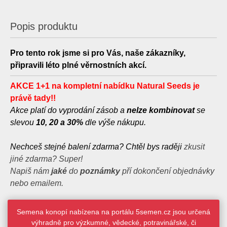
Popis produktu
Pro tento rok jsme si pro Vás, naše zákazníky,
připravili léto plné věrnostních akcí.
AKCE 1+1 na kompletní nabídku Natural Seeds je
právě tady
!!
Akce platí do vyprodání zásob a
nelze kombinovat
se
slevou
10, 20 a 30%
dle výše nákupu.
Nechceš stejné balení zdarma? Chtěl bys raději
zkusit
jiné zdarma? Super!
Napiš nám
jaké
do
poznámky
pří dokončení objednávky
nebo emailem.
Semena konopí nabízena na portálu 5semen.cz jsou určená
výhradně pro výzkumné, vědecké, potravinářské, či