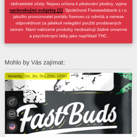
sběratelské účely. Nejsou určena k pěstování plodiny, vyjma
oprávněnými subjekty [1]
. Společnost Fiveseedsbank s.r.o.
jakožto provozovatel portálu 5semen.cz odmítá a nenese
odpovědnost za jakékoli nelegální použití prodávaných
semen. Námi nabízené produkty neobsahují žádné omamné
a psychotropní látky jako například THC.
Mohlo by Vás zajímat:
Varianty:
1ks, 3ks, 5ks, 25ks, 100ks