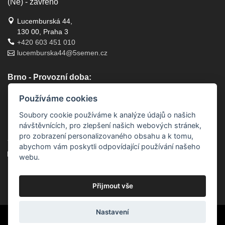
(Ne) - zavřeno
Lucemburská 44,
130 00, Praha 3
+420 603 451 010
lucemburska44@5semen.cz
Brno - Provozní doba:
(Po - Pá) - 10:30 - 18:00
Používáme cookies
(So) - zavřeno
(Ne) - zavřeno
Soubory cookie používáme k analýze údajů o našich
návštěvnících, pro zlepšení našich webových stránek,
Lidická 719/79, 602 00 Brno, Brno-střed-Veveří
pro zobrazení personalizovaného obsahu a k tomu,
+420 777 933 354
abychom vám poskytli odpovídající používání našeho
brno@5semen.cz
webu.
Přijímáme online platby:
Přijmout vše
Nastavení
© 2010 - 2026 5semen.cz | Veškerý obsah tohoto webu je