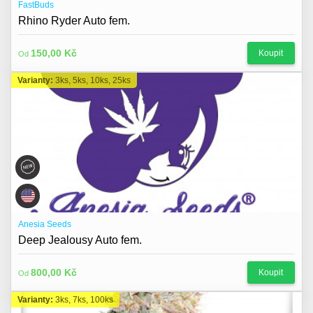
FastBuds
Rhino Ryder Auto fem.
150,00 Kč
Koupit
Od
Varianty:
3ks, 5ks, 10ks, 25ks
Anesia Seeds
Deep Jealousy Auto fem.
800,00 Kč
Koupit
Od
Varianty:
3ks, 7ks, 100ks