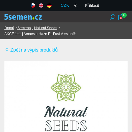
CZK
€
Přihlásit
0
Domů
Semena
Natural Seeds
AKCE 1+1 | Amnesia Haze F1 Fast Version®
Seedbanky
Zpět na výpis produktů
Semena
Chilli, koření a bylinky
TCM
Obchodní podmínky
GDPR
Obchody