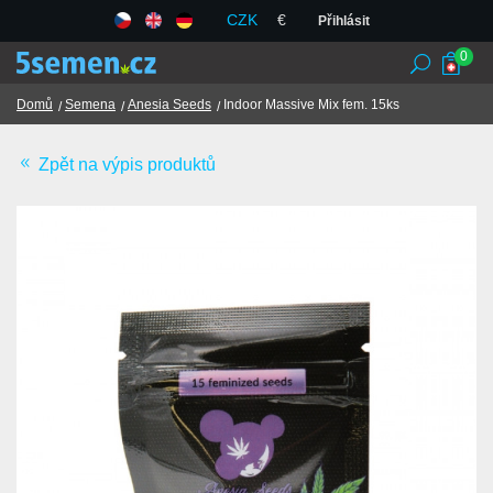
CZK
€
Přihlásit
0
Domů
Semena
Anesia Seeds
Indoor Massive Mix fem. 15ks
Zpět na výpis produktů
Seedbanky
Semena
Chilli, koření a bylinky
TCM
Obchodní podmínky
GDPR
Obchody