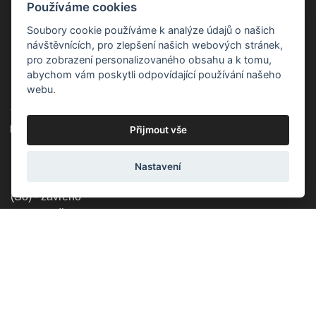
Používáme cookies
Praha - Provozní doba:
(Po - Pá) - 10:00 - 18:00
Soubory cookie používáme k analýze údajů o našich
(So) - zavřeno
návštěvnících, pro zlepšení našich webových stránek,
(Ne) - zavřeno
pro zobrazení personalizovaného obsahu a k tomu,
abychom vám poskytli odpovídající používání našeho
Lucemburská 44,
webu.
130 00, Praha 3
+420 603 451 010
lucemburska44@5semen.cz
Přijmout vše
Brno - Provozní doba:
Nastavení
(Po - Pá) - 10:30 - 18:00
(So) - zavřeno
(Ne) - zavřeno
Lidická 719/79, 602 00 Brno, Brno-střed-Veveří
+420 777 933 354
brno@5semen.cz
Přijímáme online platby: