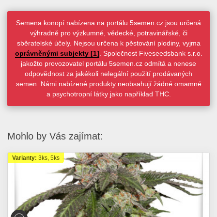
Semena konopí nabízena na portálu 5semen.cz jsou určená
výhradně pro výzkumné, vědecké, potravinářské, či
sběratelské účely. Nejsou určena k pěstování plodiny, vyjma
oprávněnými subjekty [1]
. Společnost Fiveseedsbank s.r.o.
jakožto provozovatel portálu 5semen.cz odmítá a nenese
odpovědnost za jakékoli nelegální použití prodávaných
semen. Námi nabízené produkty neobsahují žádné omamné
a psychotropní látky jako například THC.
Mohlo by Vás zajímat:
Varianty:
3ks, 5ks