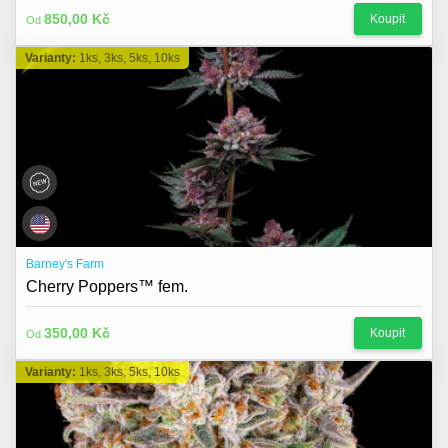
850,00 Kč
Koupit
Od
Varianty:
1ks, 3ks, 5ks, 10ks
Barney's Farm
Cherry Poppers™ fem.
350,00 Kč
Koupit
Od
Varianty:
1ks, 3ks, 5ks, 10ks