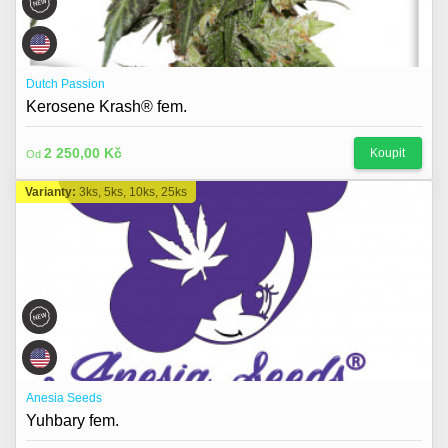
Dutch Passion
Kerosene Krash® fem.
2 250,00 Kč
Koupit
Od
Varianty:
3ks, 5ks, 10ks, 25ks
Anesia Seeds
Yuhbary fem.