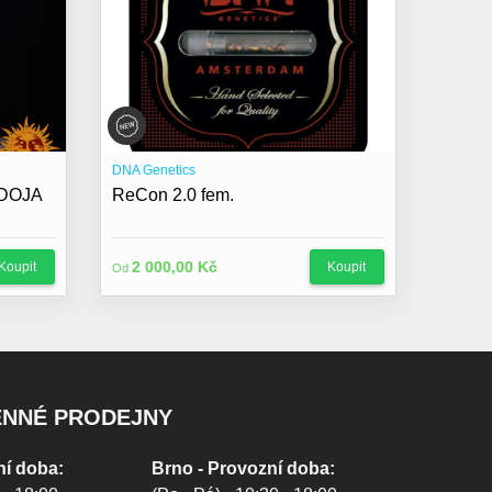
DNA Genetics
 DOJA
ReCon 2.0 fem.
2 000,00 Kč
Koupit
Koupit
Od
ENNÉ PRODEJNY
ní doba:
Brno - Provozní doba: