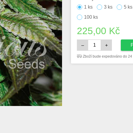
1 ks
3 ks
5 ks
100 ks
225,00
Kč
P
–
+
Zboží bude expedováno do 24 