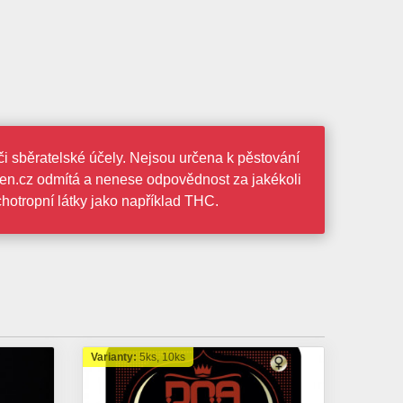
 sběratelské účely. Nejsou určena k pěstování
men.cz odmítá a nenese odpovědnost za jakékoli
otropní látky jako například THC.
Varianty:
5ks, 10ks