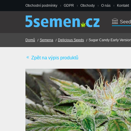
Obchodní podmínky
GDPR
Obchody
O nás
Kontakt
Seed
Domů
Semena
Delicious Seeds
Sugar Candy Early Versio
Zpět na výpis produktů