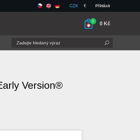
CZK
€
Přihlásit
0
0
Kč
arly Version®