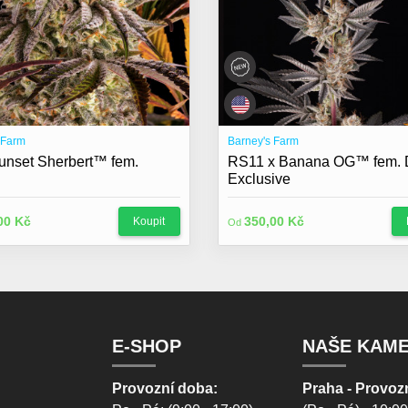
 Farm
Barney's Farm
unset Sherbert™ fem.
RS11 x Banana OG™ fem.
Exclusive
00 Kč
350,00 Kč
Koupit
Od
E-SHOP
NAŠE KAM
Provozní doba:
Praha - Provoz