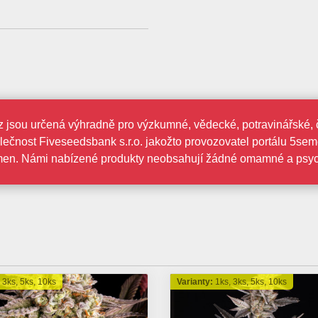
jsou určená výhradně pro výzkumné, vědecké, potravinářské, či
lečnost Fiveseedsbank s.r.o. jakožto provozovatel portálu 5se
men. Námi nabízené produkty neobsahují žádné omamné a psych
:
3ks, 5ks, 10ks
Varianty:
1ks, 3ks, 5ks, 10ks