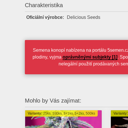
Charakteristika
Oficiální výrobce:
Delicious Seeds
Semena konopí nabízena na portálu 5semen.cz 
plodiny, vyjma
oprávněnými subjekty [1]
. Spo
nelegální použití prodávaných se
Mohlo by Vás zajímat:
Varianty:
25ks, 100ks, 3+1ks, 5+2ks, 500ks
Varianty