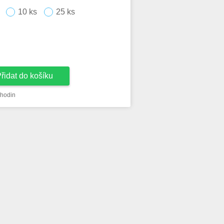
10 ks
25 ks
řidat do košíku
hodin