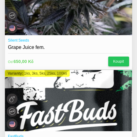
Silent Seeds
Grape Juice fem.
650,00 Kč
Koupit
Od
Varianty:
1ks, 3ks, 5ks, 25ks, 100ks
FastBuds