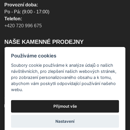
Provozní doba:
Po - Pá: (9:00 - 17:00)
Telefon:
+420 720 996 675
NAŠE KAMENNÉ PRODEJNY
Používáme cookies
Praha - Provozní doba:
(Po - Pá) - 10:00 - 18:00
Soubory cookie používáme k analýze údajů o našich
(So) - zavřeno
návštěvnících, pro zlepšení našich webových stránek,
(Ne) - zavřeno
pro zobrazení personalizovaného obsahu a k tomu,
abychom vám poskytli odpovídající používání našeho
Lucemburská 44,
webu.
130 00, Praha 3
+420 603 451 010
lucemburska44@5semen.cz
Přijmout vše
Brno - Provozní doba:
Nastavení
(Po - Pá) - 10:30 - 18:00