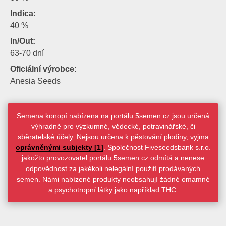
Indica:
40 %
In/Out:
63-70 dní
Oficiální výrobce:
Anesia Seeds
Semena konopí nabízena na portálu 5semen.cz jsou určená
výhradně pro výzkumné, vědecké, potravinářské, či
sběratelské účely. Nejsou určena k pěstování plodiny, vyjma
oprávněnými subjekty [1]
. Společnost Fiveseedsbank s.r.o.
jakožto provozovatel portálu 5semen.cz odmítá a nenese
odpovědnost za jakékoli nelegální použití prodávaných
semen. Námi nabízené produkty neobsahují žádné omamné
a psychotropní látky jako například THC.