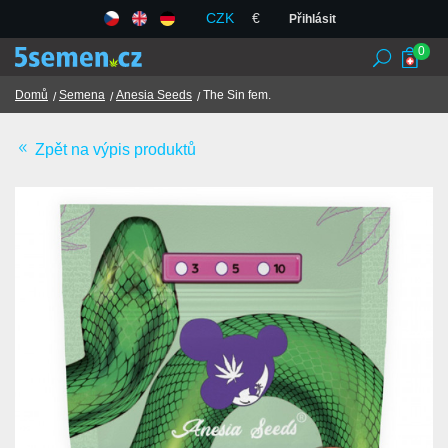
CZK
€
Přihlásit
0
Domů
Semena
Anesia Seeds
The Sin fem.
Zpět na výpis produktů
Seedbanky
Semena
Chilli, koření a bylinky
TCM
Obchodní podmínky
GDPR
Obchody