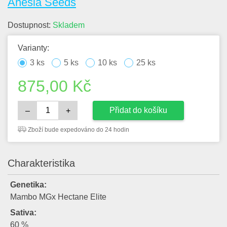
Anesia Seeds
Dostupnost:
Skladem
Varianty:
3 ks
5 ks
10 ks
25 ks
875,00
Kč
Přidat do košíku
–
+
Zboží bude expedováno do 24 hodin
Charakteristika
Genetika:
Mambo MGx Hectane Elite
Sativa:
60 %