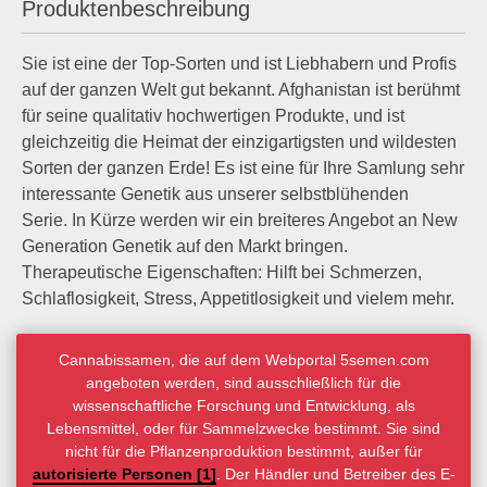
Produktenbeschreibung
Sie ist eine der Top-Sorten und ist Liebhabern und Profis
auf der ganzen Welt gut bekannt. Afghanistan ist berühmt
für seine qualitativ hochwertigen Produkte, und ist
gleichzeitig die Heimat der einzigartigsten und wildesten
Sorten der ganzen Erde! Es ist eine für Ihre Samlung sehr
interessante Genetik aus unserer selbstblühenden
Serie. In Kürze werden wir ein breiteres Angebot an New
Generation Genetik auf den Markt bringen.
Therapeutische Eigenschaften: Hilft bei Schmerzen,
Schlaflosigkeit, Stress, Appetitlosigkeit und vielem mehr.
Cannabissamen, die auf dem Webportal 5semen.com
angeboten werden, sind ausschließlich für die
wissenschaftliche Forschung und Entwicklung, als
Lebensmittel, oder für Sammelzwecke bestimmt. Sie sind
nicht für die Pflanzenproduktion bestimmt, außer für
autorisierte Personen [1]
. Der Händler und Betreiber des E-