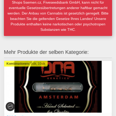
Shops 5semen.cz, Fiveseedsbank GmbH, kann nicht für
eventuelle Gesetzesübertretungen anderer haftbar gemacht
werden. Der Anbau von Cannabis ist gesetzlich geregelt. Bitte
beachten Sie die geltenden Gesetze Ihres Landes! Unsere
Produkte enthalten keine narkotischen oder psychotropen
Substanzen wie THC.
Mehr Produkte der selben Kategorie:
Kombinationen:
5stk, 10stk