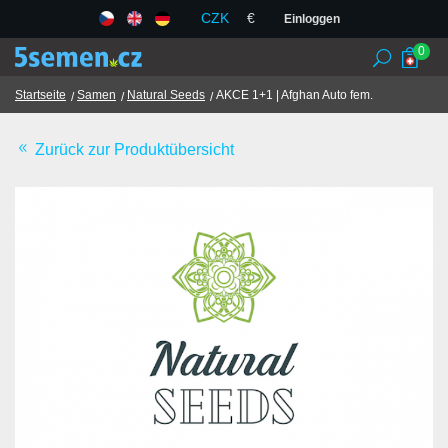
CZK
€
Einloggen
0
Startseite
Samen
Natural Seeds
AKCE 1+1 | Afghan Auto fem.
Zurück zur Produktübersicht
Samenbanken
Samen
Chili
TCM
Geschäftsbedingungen
GDPR
Geschäfte