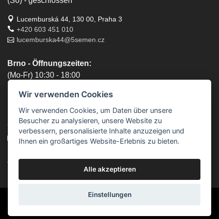
(So) - geschlossen
Lucemburská 44, 130 00, Praha 3
+420 603 451 010
lucemburska44@5semen.cz
Brno - Öffnungszeiten:
(Mo-Fr) 10:30 - 18:00
(Sa) - geschlossen
Wir verwenden Cookies
(So) - geschlossen
Wir verwenden Cookies, um Daten über unsere
Lidická 719/79, 602 00 Brno, Brno-střed-Veveří
Besucher zu analysieren, unsere Website zu
+420 777 933 354
verbessern, personalisierte Inhalte anzuzeigen und
brno@5semen.cz
Ihnen ein großartiges Website-Erlebnis zu bieten.
Wir akzeptieren Online-Zahlungen:
Alle akzeptieren
Einstellungen
© 2010 - 2026 5semen.cz | Der Inhalt dieser Website
ist urheberrechtlich geschützt.