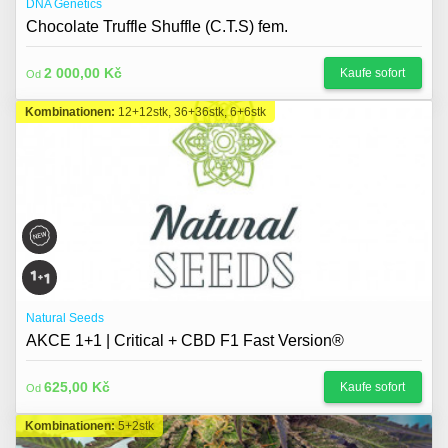
DNA Genetics
Chocolate Truffle Shuffle (C.T.S) fem.
2 000,00 Kč
Kaufe sofort
Od
Kombinationen:
12+12stk, 36+36stk, 6+6stk
Natural Seeds
AKCE 1+1 | Critical + CBD F1 Fast Version®
625,00 Kč
Kaufe sofort
Od
Kombinationen:
5+2stk