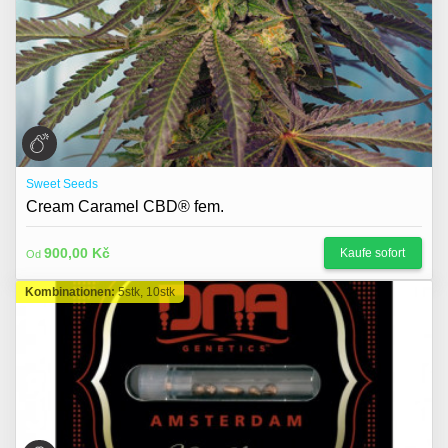
Sweet Seeds
Cream Caramel CBD® fem.
900,00 Kč
Kaufe sofort
Od
Kombinationen:
5stk, 10stk