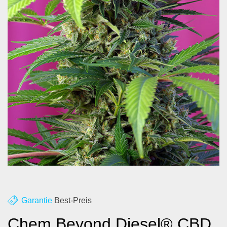
Über uns
Kontakt
Blog
Garantie
Best-Preis
Chem Beyond Diesel® CBD