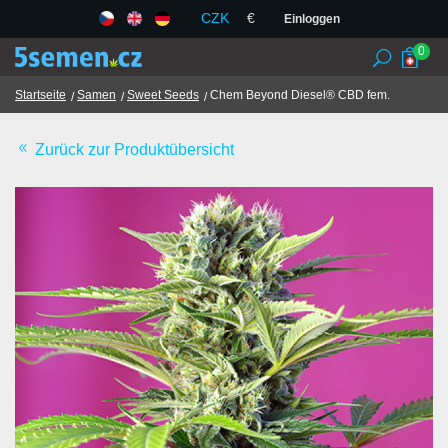
CZK
€
Einloggen
0
Startseite
Samen
Sweet Seeds
Chem Beyond Diesel® CBD fem.
Zurück zur Produktübersicht
Samenbanken
Samen
Chili
TCM
Geschäftsbedingungen
GDPR
Geschäfte