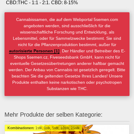
CBD:THC - 1:1 - 2:1.
CBD: 8-15%
Cannabissamen, die auf dem Webportal 5semen.com
angeboten werden, sind ausschließlich für die
wissenschaftliche Forschung und Entwicklung, als
Lebensmittel, oder für Sammelzwecke bestimmt. Sie sind
nicht für die Pflanzenproduktion bestimmt, außer für
autorisierte Personen [1]
. Der Händler und Betreiber des E-
Shops 5semen.cz, Fiveseedsbank GmbH, kann nicht für
eventuelle Gesetzesübertretungen anderer haftbar gemacht
werden. Der Anbau von Cannabis ist gesetzlich geregelt. Bitte
beachten Sie die geltenden Gesetze Ihres Landes! Unsere
Produkte enthalten keine narkotischen oder psychotropen
Substanzen wie THC.
Mehr Produkte der selben Kategorie:
Kombinationen:
1stk, 3stk, 5stk, 10stk, 25stk