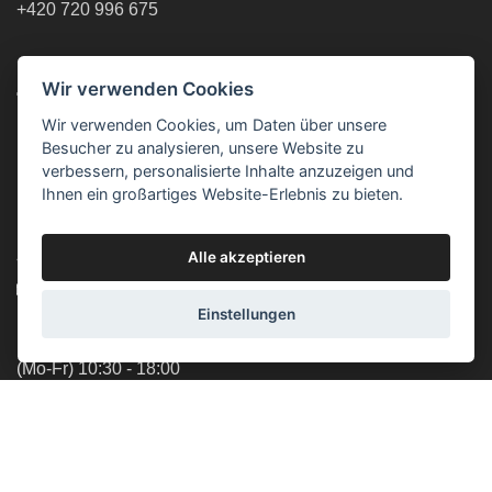
+420 720 996 675
UNSERE LÄDEN
Wir verwenden Cookies
Prag - Öffnungszeit:
Wir verwenden Cookies, um Daten über unsere
(Mo-Fr) 10:00 - 18:00
Besucher zu analysieren, unsere Website zu
verbessern, personalisierte Inhalte anzuzeigen und
(Sa) - geschlossen
Ihnen ein großartiges Website-Erlebnis zu bieten.
(So) - geschlossen
Lucemburská 44, 130 00, Praha 3
Alle akzeptieren
+420 603 451 010
lucemburska44@5semen.cz
Einstellungen
Brno - Öffnungszeiten:
(Mo-Fr) 10:30 - 18:00
(Sa) - geschlossen
(So) - geschlossen
Lidická 719/79, 602 00 Brno, Brno-střed-Veveří
+420 777 933 354