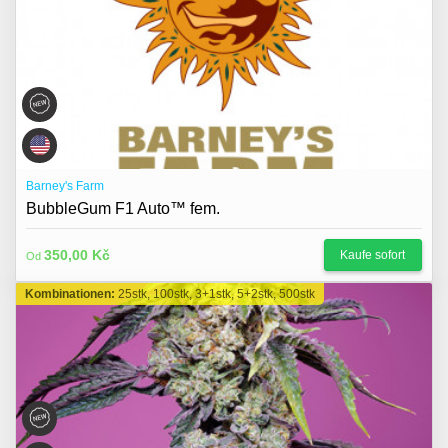
Barney's Farm
BubbleGum F1 Auto™ fem.
350,00 Kč
Kaufe sofort
Od
Kombinationen:
25stk, 100stk, 3+1stk, 5+2stk, 500stk