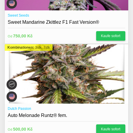
Sweet Seeds
Sweet Mandarine Zkittlez F1 Fast Version®
750,00 Kč
Kaufe sofort
Od
Kombinationen:
3stk, 7stk
Dutch Passion
Auto Melonade Runtz® fem.
500,00 Kč
Kaufe sofort
Od