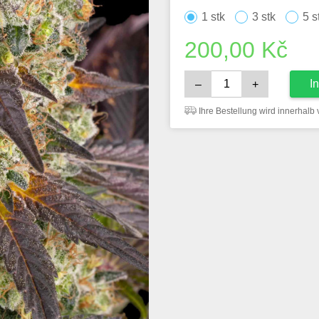
1 stk
3 stk
5 s
200,00
Kč
I
–
+
Ihre Bestellung wird innerhalb