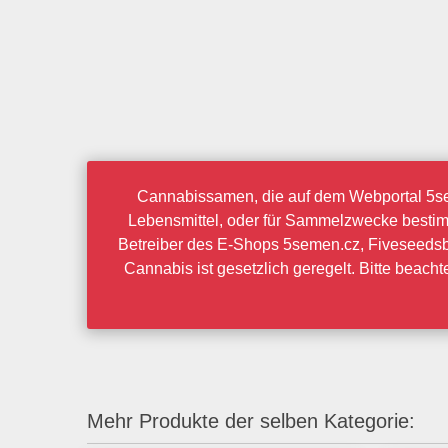
Cannabissamen, die auf dem Webportal 5sem
Lebensmittel, oder für Sammelzwecke bestimmt
Betreiber des E-Shops 5semen.cz, Fiveseedsb
Cannabis ist gesetzlich geregelt. Bitte beac
Mehr Produkte der selben Kategorie: