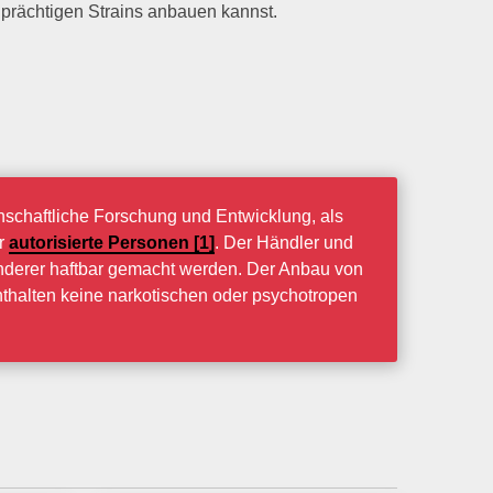
prächtigen Strains anbauen kannst.
schaftliche Forschung und Entwicklung, als
ür
autorisierte Personen [1]
. Der Händler und
nderer haftbar gemacht werden. Der Anbau von
nthalten keine narkotischen oder psychotropen