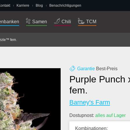
ontakt
Karriere
Blog
Benachrichtigungen
nbanken
Samen
Chili
TCM
zzle™ fem.
Garantie
Best-Preis
Purple Punch 
fem.
Barney's Farm
Dostupnost:
alles auf Lager
Kombinationen: