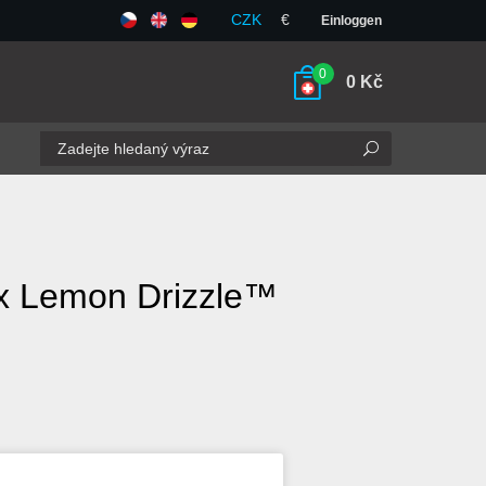
CZK
€
Einloggen
0
0
Kč
x Lemon Drizzle™