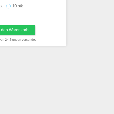
tk
10 stk
n den Warenkorb
 von 24 Stunden versendet