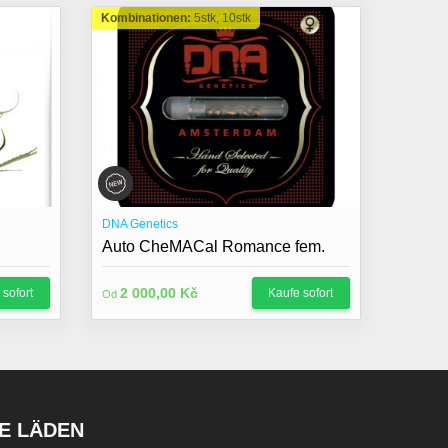
Kombinationen:
5stk, 10stk
DNA Genetics
Auto CheMACal Romance fem.
2 000,00 Kč
 sofort
Kaufe sofort
Od
E LÄDEN