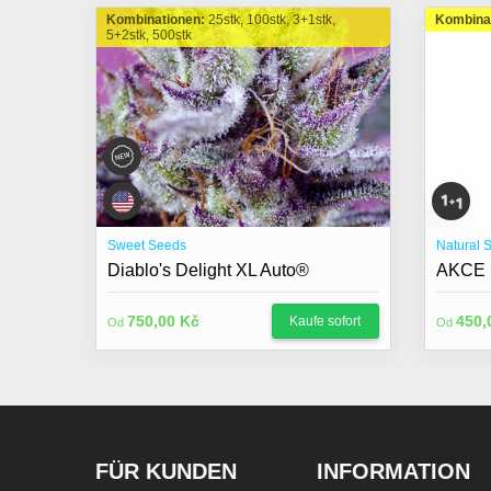
Kombinationen:
25stk, 100stk, 3+1stk,
Kombina
5+2stk, 500stk
Sweet Seeds
Natural 
Diablo's Delight XL Auto®
AKCE 1
750,00 Kč
450,
Kaufe sofort
Od
Od
FÜR KUNDEN
INFORMATION