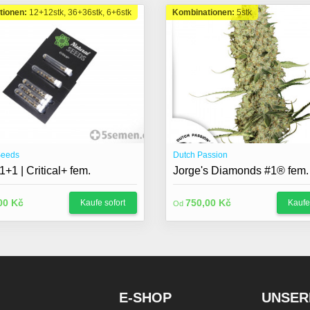
tionen:
12+12stk, 36+36stk, 6+6stk
Kombinationen:
5stk
Seeds
Dutch Passion
+1 | Critical+ fem.
Jorge's Diamonds #1® fem.
00 Kč
750,00 Kč
Kaufe sofort
Kaufe
Od
E-SHOP
UNSER