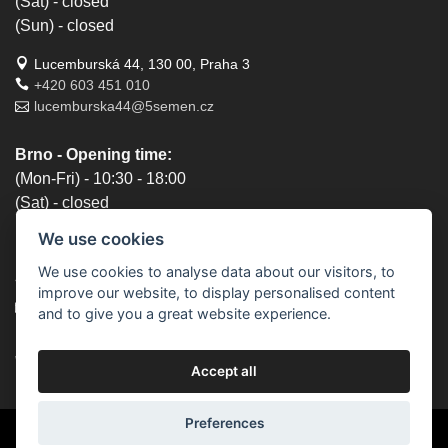
(Sat) - closed
(Sun) - closed
Lucemburská 44, 130 00, Praha 3
+420 603 451 010
lucemburska44@5semen.cz
Brno - Opening time:
(Mon-Fri) - 10:30 - 18:00
(Sat) - closed
(Sun) - closed
We use cookies
Lidická 719/79, 602 00 Brno, Brno-střed-Veveří
We use cookies to analyse data about our visitors, to
+420 777 933 354
improve our website, to display personalised content
brno@5semen.cz
and to give you a great website experience.
We accept online payments:
Accept all
Preferences
© 2010 - 2026 5semen.cz | Content on this site