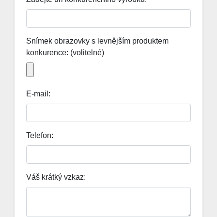
About us
Contact
Snímek obrazovky s levnějším produktem
Blog
konkurence: (volitelné)
E-mail:
Telefon:
Váš krátký vzkaz: