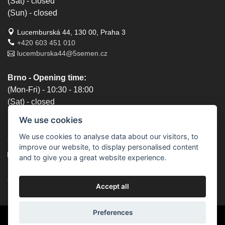
(Sat) - closed
(Sun) - closed
Lucemburská 44, 130 00, Praha 3
+420 603 451 010
lucemburska44@5semen.cz
Brno - Opening time:
(Mon-Fri) - 10:30 - 18:00
(Sat) - closed
(Sun) - closed
We use cookies
Lidická 719/79, 602 00 Brno, Brno-střed-Veveří
We use cookies to analyse data about our visitors, to
+420 777 933 354
improve our website, to display personalised content
brno@5semen.cz
and to give you a great website experience.
We accept online payments:
Accept all
Preferences
© 2010 - 2026 5semen.cz | Content on this site