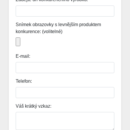
About us
Contact
Snímek obrazovky s levnějším produktem
Blog
konkurence: (volitelné)
E-mail:
Telefon:
Váš krátký vzkaz: